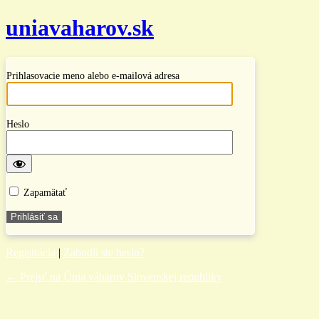
uniavaharov.sk
Prihlasovacie meno alebo e-mailová adresa
Heslo
Zapamätať
Registrácia
|
Zabudli ste heslo?
← Prejsť na Únia váharov Slovenskej republiky